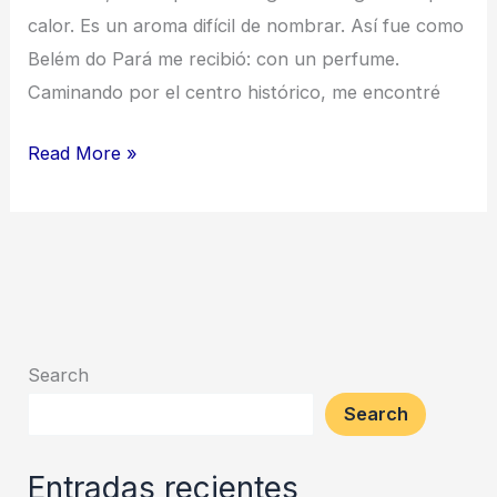
calor. Es un aroma difícil de nombrar. Así fue como
Belém do Pará me recibió: con un perfume.
Caminando por el centro histórico, me encontré
Banhos
Read More »
de
Cheiro:
un
viaje
sensorial
por
Search
la
Search
Amazonía
Entradas recientes