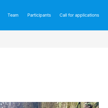
Team
Participants
Call for applications