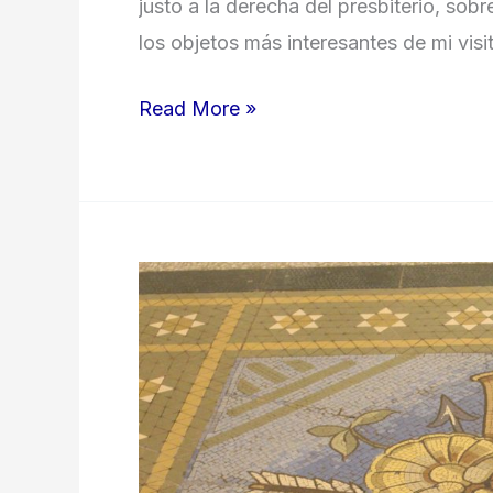
justo a la derecha del presbiterio, sob
los objetos más interesantes de mi visi
Sin
Read More »
rostro
y
sin
manos:
comentarios
sobre
el
enigma
del
santo