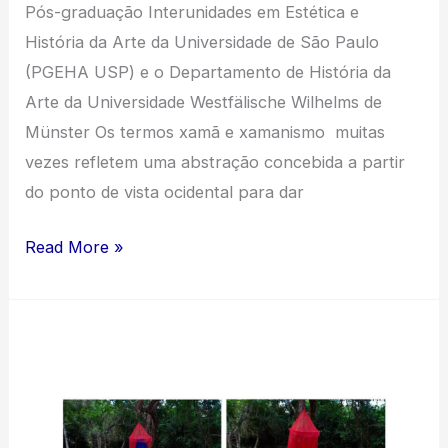
Pós-graduação Interunidades em Estética e
História da Arte da Universidade de São Paulo
(PGEHA USP) e o Departamento de História da
Arte da Universidade Westfälische Wilhelms de
Münster Os termos xamã e xamanismo muitas
vezes refletem uma abstração concebida a partir
do ponto de vista ocidental para dar
Alguns
Read More »
pontos
de
encontro
entre
a
fotografia