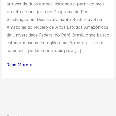
através de duas etapas: iniciando a partir do meu
projeto de pesquisa no Programa de Pós-
Graduação em Desenvolvimento Sustentável na
Amazônia do Núcleo de Altos Estudos Amazônicos
da Universidade Federal do Pará-Brasil, onde busco
estudar museus da região amazônica brasileira e
como eles podem contribuir para […]
Museus
Read More »
e
suas
decolonialidades:
uma
relação
amazônica