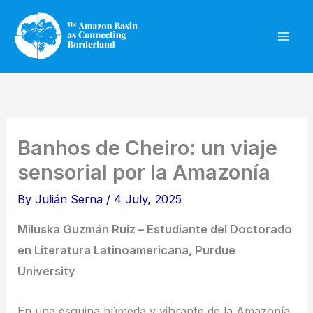
Skip
to
content
Banhos de Cheiro: un viaje
sensorial por la Amazonía
By
Julián Serna
/
4 July, 2025
Miluska Guzmán Ruiz – Estudiante del Doctorado
en Literatura Latinoamericana, Purdue
University
En una esquina húmeda y vibrante de la Amazonía