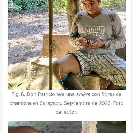
Fig. 8. Don Patricio teje una
shikra
con fibras de
chambira en Sarayacu. Septiembre de 2023. Foto
del autor.