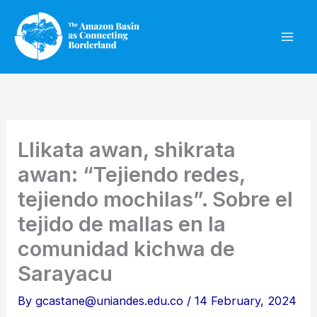
Skip
to
content
Llikata awan, shikrata
awan: “Tejiendo redes,
tejiendo mochilas”. Sobre el
tejido de mallas en la
comunidad kichwa de
Sarayacu
By
gcastane@uniandes.edu.co
/
14 February, 2024