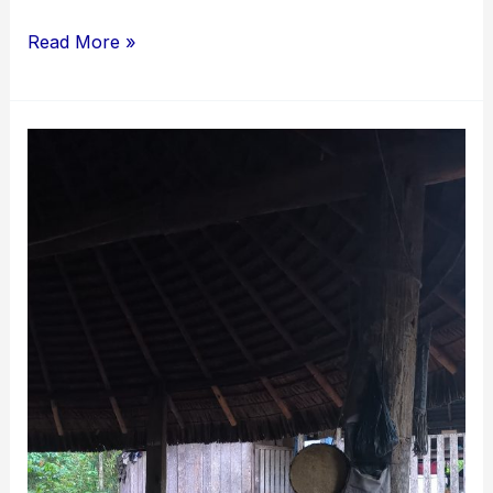
¡Bienvenida
Read More »
a
nuestro
blog!