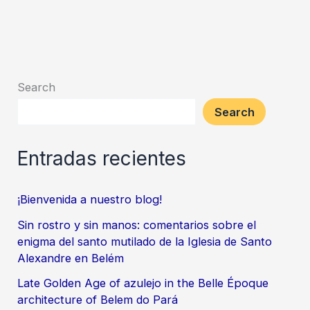
Upper
Napo
beyond
the
ethnohistorical
Search
gaze
Search
Entradas recientes
¡Bienvenida a nuestro blog!
Sin rostro y sin manos: comentarios sobre el
enigma del santo mutilado de la Iglesia de Santo
Alexandre en Belém
Late Golden Age of azulejo in the Belle Époque
architecture of Belem do Pará