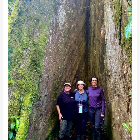
uma
relação
amazônica
museológica
entre
Brasil-
Equador.