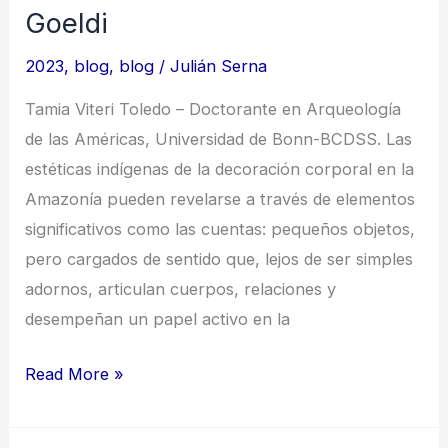
Goeldi
2023
,
blog
,
blog
/
Julián Serna
Tamia Viteri Toledo – Doctorante en Arqueología
de las Américas, Universidad de Bonn-BCDSS. Las
estéticas indígenas de la decoración corporal en la
Amazonía pueden revelarse a través de elementos
significativos como las cuentas: pequeños objetos,
pero cargados de sentido que, lejos de ser simples
adornos, articulan cuerpos, relaciones y
desempeñan un papel activo en la
Estéticas
Read More »
corporales
en