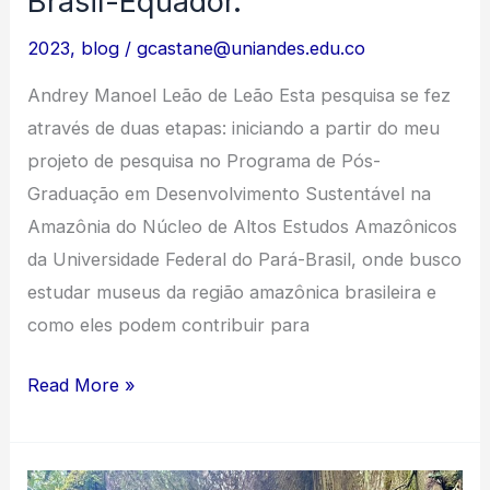
Brasil-Equador.
Goeldi
2023
,
blog
/
gcastane@uniandes.edu.co
Andrey Manoel Leão de Leão Esta pesquisa se fez
através de duas etapas: iniciando a partir do meu
projeto de pesquisa no Programa de Pós-
Graduação em Desenvolvimento Sustentável na
Amazônia do Núcleo de Altos Estudos Amazônicos
da Universidade Federal do Pará-Brasil, onde busco
estudar museus da região amazônica brasileira e
como eles podem contribuir para
Museus
Read More »
e
suas
decolonialidades: