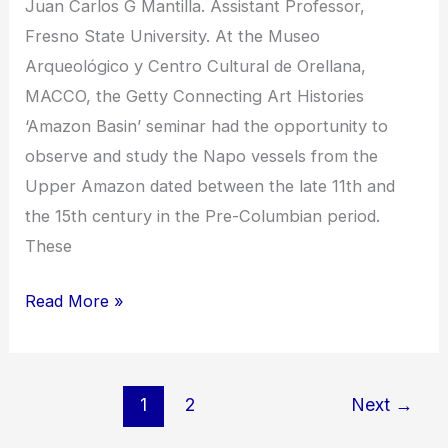
Juan Carlos G Mantilla. Assistant Professor,
Fresno State University. At the Museo
Arqueológico y Centro Cultural de Orellana,
MACCO, the Getty Connecting Art Histories
‘Amazon Basin’ seminar had the opportunity to
observe and study the Napo vessels from the
Upper Amazon dated between the late 11th and
the 15th century in the Pre-Columbian period.
These
The
Read More »
Vessels
Arts
of
1
2
Next
→
the