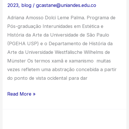
2023
,
blog
/
gcastane@uniandes.edu.co
Adriana Amosso Dolci Leme Palma. Programa de
Pós-graduação Interunidades em Estética e
História da Arte da Universidade de São Paulo
(PGEHA USP) e o Departamento de História da
Arte da Universidade Westfälische Wilhelms de
Münster Os termos xamã e xamanismo muitas
vezes refletem uma abstração concebida a partir
do ponto de vista ocidental para dar
Alguns
Read More »
pontos
de
encontro
entre