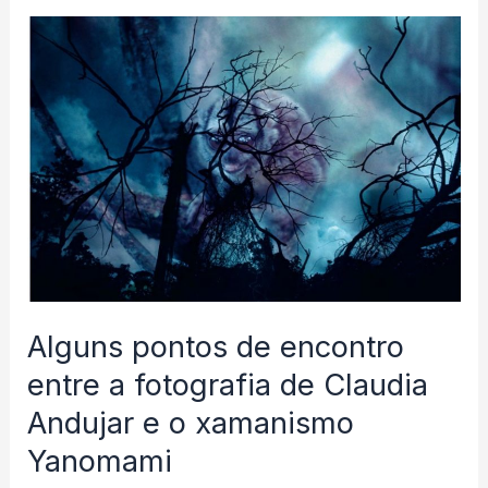
da
“caja”
kichwa
de
sarayaku
Alguns pontos de encontro
entre a fotografia de Claudia
Andujar e o xamanismo
Yanomami