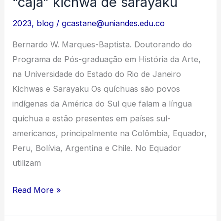
“caja” kichwa de sarayaku
2023
,
blog
/
gcastane@uniandes.edu.co
Bernardo W. Marques-Baptista. Doutorando do
Programa de Pós-graduação em História da Arte,
na Universidade do Estado do Rio de Janeiro
Kichwas e Sarayaku Os quíchuas são povos
indígenas da América do Sul que falam a língua
quíchua e estão presentes em países sul-
americanos, principalmente na Colômbia, Equador,
Peru, Bolívia, Argentina e Chile. No Equador
utilizam
Circulação
Read More »
e
sociabilidades