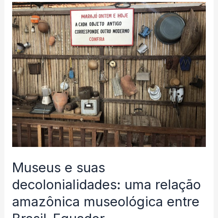
la
Amazonía:
una
mirada
a
partir
de
la
exposición
de
cuentas
Museus e suas
del
decolonialidades: uma relação
Museo
Paraense
amazônica museológica entre
Emílio