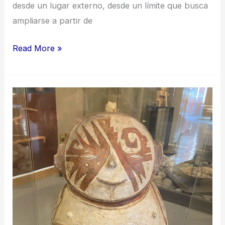
desde un lugar externo, desde un límite que busca
ampliarse a partir de
De
Read More »
ilustraciones
y
sonoridades:
aproximaciones
a
la
amazonía
a
través
del
tucán