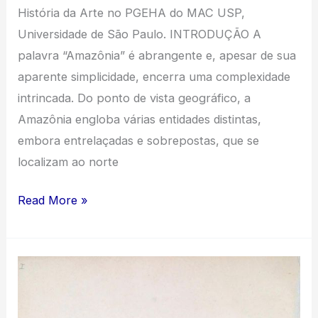
História da Arte no PGEHA do MAC USP,
Universidade de São Paulo. INTRODUÇÃO A
palavra “Amazônia” é abrangente e, apesar de sua
aparente simplicidade, encerra uma complexidade
intrincada. Do ponto de vista geográfico, a
Amazônia engloba várias entidades distintas,
embora entrelaçadas e sobrepostas, que se
localizam ao norte
Amazônias
Read More »
em
Diálogo:
Arte
Contemporânea
e