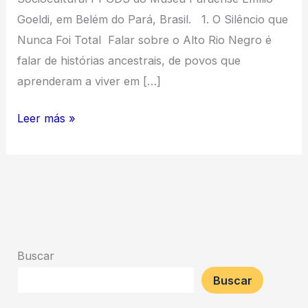
Goeldi, em Belém do Pará, Brasil. 1. O Silêncio que
Nunca Foi Total Falar sobre o Alto Rio Negro é
falar de histórias ancestrais, de povos que
aprenderam a viver em […]
MEMÓRIA
Leer más »
CULTURAL
EXISTÊNCIA
E
RESISTÊNCIA
INDÍGENA
NO
Buscar
ALTO
Buscar
RIO
NEGRO