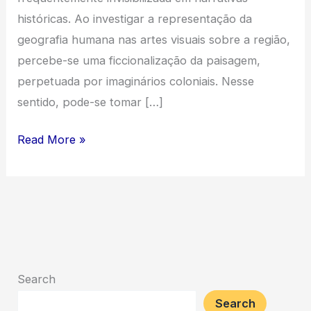
históricas. Ao investigar a representação da
geografia humana nas artes visuais sobre a região,
percebe-se uma ficcionalização da paisagem,
perpetuada por imaginários coloniais. Nesse
sentido, pode-se tomar […]
A
Read More »
Paisagem
como
Ficção:
Nature
équatoriale,
Brésil
Search
de
Search
Joseph