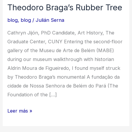
Theodoro Braga’s Rubber Tree
blog
,
blog
/
Julián Serna
Cathryn Jijón, PhD Candidate, Art History, The
Graduate Center, CUNY Entering the second-floor
gallery of the Museu de Arte de Belém (MABE)
during our museum walkthrough with historian
Aldrin Moura de Figueiredo, I found myself struck
by Theodoro Braga’s monumental A fundação da
cidade de Nossa Senhora de Belém do Pará (The
Foundation of the […]
Theodoro
Leer más »
Braga’s
Rubber