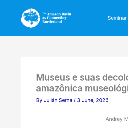
Skip
to
Seminar
content
Museus e suas decolo
amazônica museológic
By
Julián Serna
/
3 June, 2026
Andrey M