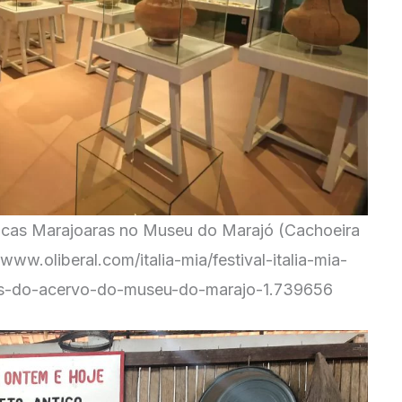
âmicas Marajoaras no Museu do Marajó (Cachoeira
/www.oliberal.com/italia-mia/festival-italia-mia-
as-do-acervo-do-museu-do-marajo-1.739656